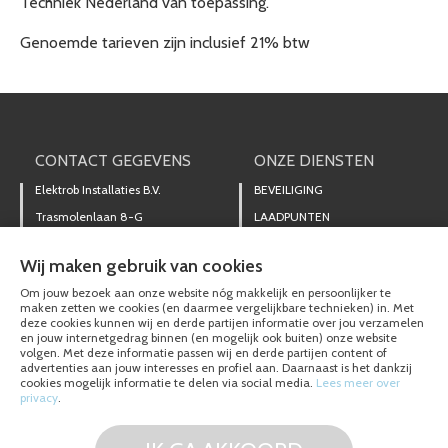
Techniek Nederland van toepassing.
Genoemde tarieven zijn inclusief 21% btw
CONTACT GEGEVENS
ONZE DIENSTEN
Elektrob Installaties B.V.
BEVEILIGING
Trasmolenlaan 8-G
LAADPUNTEN
3447 GZ Woerden
NOODVERLICHTING
Wij maken gebruik van cookies
DIRECT CONTACT
STORINGEN
OPNEMEN
Om jouw bezoek aan onze website nóg makkelijk en persoonlijker te
ZONNEPANELEN
maken zetten we cookies (en daarmee vergelijkbare technieken) in. Met
0348-431844
deze cookies kunnen wij en derde partijen informatie over jou verzamelen
en jouw internetgedrag binnen (en mogelijk ook buiten) onze website
MAIL ONS
volgen. Met deze informatie passen wij en derde partijen content of
advertenties aan jouw interesses en profiel aan. Daarnaast is het dankzij
cookies mogelijk informatie te delen via social media.
Lees meer over
ONZE REFERENTIES
privacy
.
WOERDENSE TECHNIEK
DRIEDAAGSE