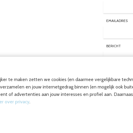
EMAILADRES
BERICHT
ker te maken zetten we cookies (en daarmee vergelijkbare techn
VER
u verzamelen en jouw internetgedrag binnen (en mogelijk ook bui
ent of advertenties aan jouw interesses en profiel aan. Daarnaast
r over privacy
.
NSTEN
ONZE REFERENTIES
BEOORDEL