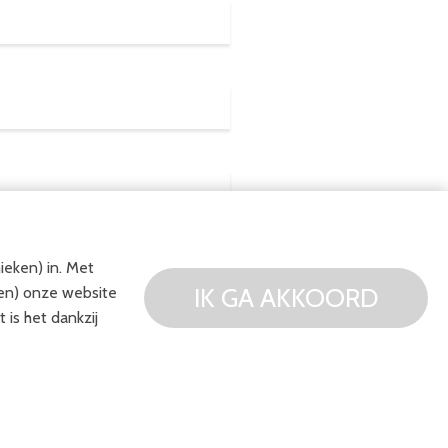
ieken) in. Met
STUREN
IK GA AKKOORD
ten) onze website
 is het dankzij
INGEN