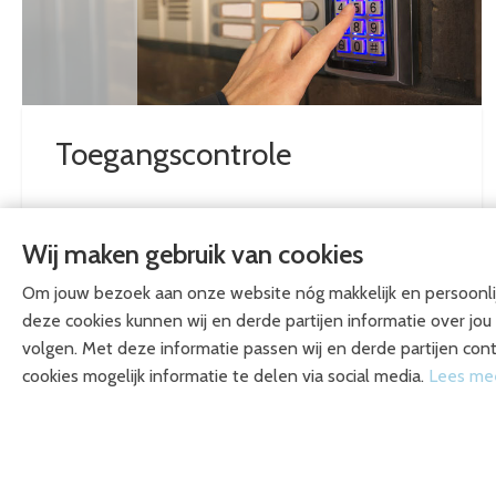
Toegangscontrole
BEKIJK DIENST
Wij maken gebruik van cookies
Om jouw bezoek aan onze website nóg makkelijk en persoonlij
deze cookies kunnen wij en derde partijen informatie over jo
volgen. Met deze informatie passen wij en derde partijen cont
CONTACT GEGEVENS
ONZE DIE
cookies mogelijk informatie te delen via social media.
Lees mee
Elektrob Installaties B.V.
BEVEILIGING
Trasmolenlaan 8-G
LAADPUNTEN
3447 GZ Woerden
NOODVERLIC
DIRECT CONTACT
STORINGEN