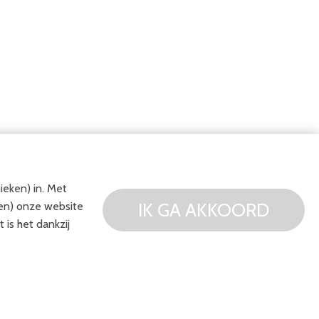
ieken) in. Met
IK GA AKKOORD
ten) onze website
 is het dankzij
INGEN