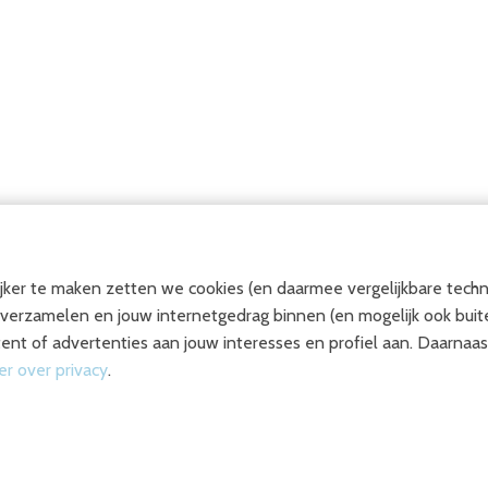
ker te maken zetten we cookies (en daarmee vergelijkbare techn
u verzamelen en jouw internetgedrag binnen (en mogelijk ook bui
ent of advertenties aan jouw interesses en profiel aan. Daarnaast
NSTEN
ONZE REFERENTIES
BEOORDEL
r over privacy
.
WOERDENSE TECHNIEK
DRIEDAAGSE
AEX EXPERIENCE
HTING
RONALD MCDONALD HUIS
MADURODAM